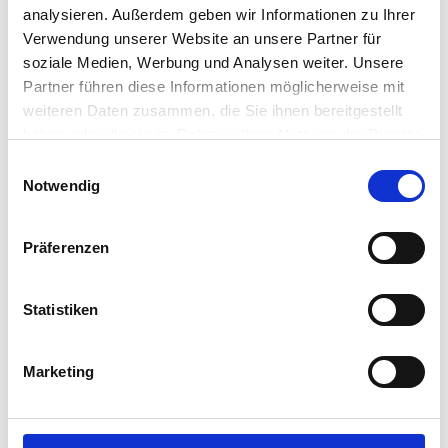
Informationen via Newsletter sowie
analysieren. Außerdem geben wir Informationen zu Ihrer
jährlich 6 gedruckte Zeitschriften.
Verwendung unserer Website an unsere Partner für
soziale Medien, Werbung und Analysen weiter. Unsere
MEHR ERFAHREN
Partner führen diese Informationen möglicherweise mit
weiteren Daten zusammen, die Sie ihnen bereitgestellt
haben oder die sie im Rahmen Ihrer Nutzung der Dienste
gesammelt haben.
Einwilligungsauswahl
Notwendig
Präferenzen
Statistiken
Marketing