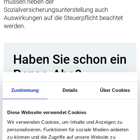
müssen neben der
Sozialversicherungsunterstellung auch
Auswirkungen auf die Steuerpflicht beachtet
werden.
Haben Sie schon ein
Penso-Abo?
Dann können Sie sich einloggen und
Zustimmung
Details
Über Cookies
haben vollen Zugriff auf sämtliche
Inhalte.
Diese Webseite verwendet Cookies
Falls nicht, bestellen Sie Ihr Abo und
erhalten Sie Zugang zu allen Artikeln
Wir verwenden Cookies, um Inhalte und Anzeigen zu
personalisieren, Funktionen für soziale Medien anbieten
auf der Webplattform, aktuelle
zu können und die Zugriffe auf unsere Website zu