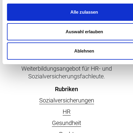
Alle zulassen
Auswahl erlauben
Penso versteht sich als Begleiterin, Ratgeberin
Ablehnen
und Inspiratorin für Menschen, die mit Menschen
arbeiten sowie als hybrides
Weiterbildungsangebot für HR- und
Sozialversicherungsfachleute.
Rubriken
Sozialversicherungen
HR
Gesundheit