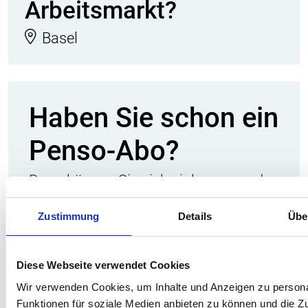
Arbeitsmarkt?
Basel
Haben Sie schon ein
Penso-Abo?
Dann können Sie sich einloggen und
haben vollen Zugriff auf sämtliche
Inhalte.
Zustimmung
Details
Übe
Falls nicht, bestellen Sie Ihr Abo und
erhalten Sie Zugang zu allen Artikeln
Diese Webseite verwendet Cookies
auf der Webplattform, aktuelle
Wir verwenden Cookies, um Inhalte und Anzeigen zu persona
Informationen via Newsletter sowie
Funktionen für soziale Medien anbieten zu können und die Zug