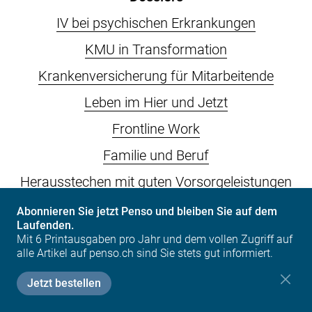
IV bei psychischen Erkrankungen
KMU in Transformation
Krankenversicherung für Mitarbeitende
Leben im Hier und Jetzt
Frontline Work
Familie und Beruf
Herausstechen mit guten Vorsorgeleistungen
Neue Arbeitswelten
Abonnieren Sie jetzt Penso und bleiben Sie auf dem
Laufenden.
Weitere Dossiers
Mit 6 Printausgaben pro Jahr und dem vollen Zugriff auf
alle Artikel auf penso.ch sind Sie stets gut informiert.
Über uns
Jetzt bestellen
Kontakt