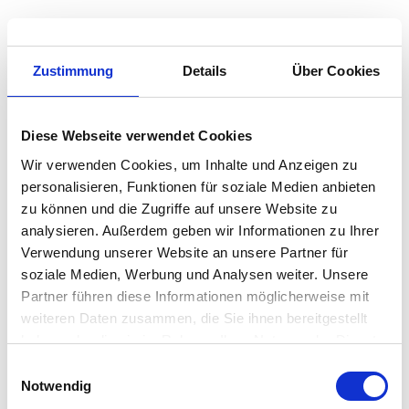
Zustimmung
Details
Über Cookies
Diese Webseite verwendet Cookies
Wir verwenden Cookies, um Inhalte und Anzeigen zu
personalisieren, Funktionen für soziale Medien anbieten
zu können und die Zugriffe auf unsere Website zu
analysieren. Außerdem geben wir Informationen zu Ihrer
Verwendung unserer Website an unsere Partner für
soziale Medien, Werbung und Analysen weiter. Unsere
BUCH DES MONATS
SOZIALVERSICHERUNG
FAMILIE
Das Handbuch zum Sozialstaat
Partner führen diese Informationen möglicherweise mit
weiteren Daten zusammen, die Sie ihnen bereitgestellt
30.07.2026
haben oder die sie im Rahmen Ihrer Nutzung der Dienste
Die Schweizer Sozialwerke sind organisch
gesammelt haben.
Einwilligungsauswahl
gewachsen und verändern sich sprunghaft und
Notwendig
punktuell. Ein Sachbuch zu Geschichte, Struktur