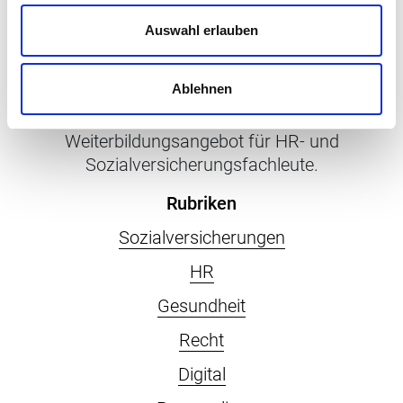
Auswahl erlauben
Penso versteht sich als Begleiterin, Ratgeberin
Ablehnen
und Inspiratorin für Menschen, die mit Menschen
arbeiten sowie als hybrides
Weiterbildungsangebot für HR- und
Sozialversicherungsfachleute.
Rubriken
Sozialversicherungen
HR
Gesundheit
Recht
Digital