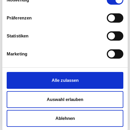
HR
Gesundheit
Präferenzen
Recht
Statistiken
Digital
Personalien
Marketing
Handout
Weiterbildung
Alle zulassen
Services
Abonnements
Auswahl erlauben
Werbung
Ablehnen
ePaper