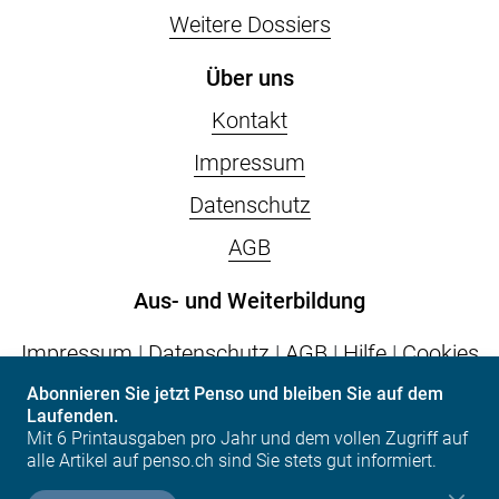
Weitere Dossiers
Über uns
Kontakt
Impressum
Datenschutz
AGB
Aus- und Weiterbildung
Impressum
|
Datenschutz
|
AGB
|
Hilfe
|
Cookies
Abonnieren Sie jetzt Penso und bleiben Sie auf dem
Laufenden.
vps.epas
| Postfach | CH-6002 Luzern | Tel. +41
Mit 6 Printausgaben pro Jahr und dem vollen Zugriff auf
(0)41 317 07 07 | info(at)vps.epas.ch
alle Artikel auf penso.ch sind Sie stets gut informiert.