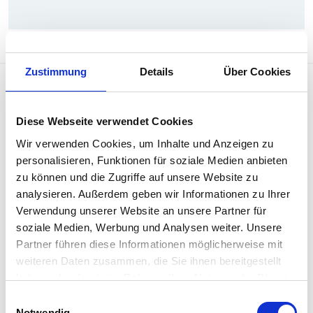
Zustimmung
Details
Über Cookies
Diese Webseite verwendet Cookies
Wir verwenden Cookies, um Inhalte und Anzeigen zu
personalisieren, Funktionen für soziale Medien anbieten
Penso versteht sich als Begleiterin, Ratgeberin
zu können und die Zugriffe auf unsere Website zu
und Inspiratorin für Menschen, die mit Menschen
analysieren. Außerdem geben wir Informationen zu Ihrer
arbeiten sowie als hybrides
Verwendung unserer Website an unsere Partner für
Weiterbildungsangebot für HR- und
soziale Medien, Werbung und Analysen weiter. Unsere
Partner führen diese Informationen möglicherweise mit
Sozialversicherungsfachleute.
weiteren Daten zusammen, die Sie ihnen bereitgestellt
Rubriken
haben oder die sie im Rahmen Ihrer Nutzung der Dienste
gesammelt haben.
Einwilligungsauswahl
Sozialversicherungen
Notwendig