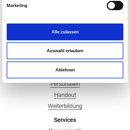
Sozialversicherungsfachleute.
Marketing
Rubriken
Sozialversicherungen
Alle zulassen
HR
Gesundheit
Auswahl erlauben
Recht
Ablehnen
Digital
Personalien
Handout
Weiterbildung
Services