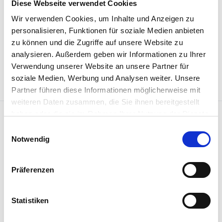
Diese Webseite verwendet Cookies
Neuverhandlungen des Landesmantelvertrags
(LMV).
Wir verwenden Cookies, um Inhalte und Anzeigen zu
personalisieren, Funktionen für soziale Medien anbieten
zu können und die Zugriffe auf unsere Website zu
analysieren. Außerdem geben wir Informationen zu Ihrer
Verwendung unserer Website an unsere Partner für
soziale Medien, Werbung und Analysen weiter. Unsere
Partner führen diese Informationen möglicherweise mit
weiteren Daten zusammen, die Sie ihnen bereitgestellt
haben oder die sie im Rahmen Ihrer Nutzung der Dienste
gesammelt haben.
Einwilligungsauswahl
Notwendig
Präferenzen
Penso versteht sich als Begleiterin, Ratgeberin
und Inspiratorin für Menschen, die mit Menschen
Statistiken
arbeiten sowie als hybrides
Weiterbildungsangebot für HR- und