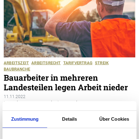
ARBEITSZEIT
ARBEITSRECHT
TARIFVERTRAG
STREIK
BAUBRANCHE
Bauarbeiter in mehreren
Landesteilen legen Arbeit nieder
11.11.2022
Rund 2000 Bauarbeiter mehrerer
Deutschschweizer Kantone haben wegen
Forderungen der Baumeister ihre Arbeit
Zustimmung
Details
Über Cookies
niedergelegt. Die Aktion ist Teil einer
landesweiten Protestwelle im Rahmen der