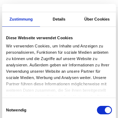
Zustimmung
Details
Über Cookies
Diese Webseite verwendet Cookies
Wir verwenden Cookies, um Inhalte und Anzeigen zu
Penso versteht sich als Begleiterin, Ratgeberin
personalisieren, Funktionen für soziale Medien anbieten
und Inspiratorin für Menschen, die mit Menschen
zu können und die Zugriffe auf unsere Website zu
arbeiten sowie als hybrides
analysieren. Außerdem geben wir Informationen zu Ihrer
Weiterbildungsangebot für HR- und
Verwendung unserer Website an unsere Partner für
Sozialversicherungsfachleute.
soziale Medien, Werbung und Analysen weiter. Unsere
Partner führen diese Informationen möglicherweise mit
Rubriken
weiteren Daten zusammen, die Sie ihnen bereitgestellt
haben oder die sie im Rahmen Ihrer Nutzung der Dienste
Sozialversicherungen
gesammelt haben.
Einwilligungsauswahl
HR
Notwendig