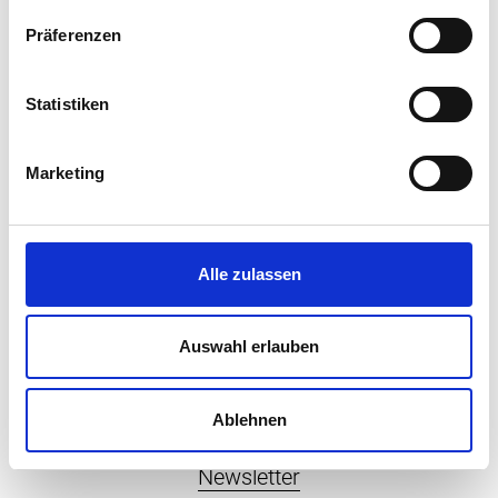
Gesundheit
Präferenzen
Recht
Digital
Statistiken
Personalien
Handout
Marketing
Weiterbildung
Services
Alle zulassen
Abonnements
Auswahl erlauben
Werbung
ePaper
Ablehnen
Veranstaltungen
Newsletter