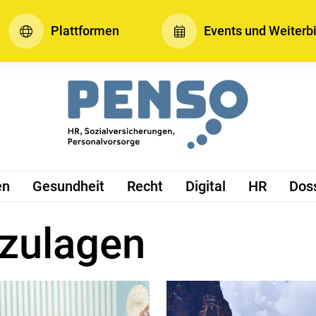
Plattformen
Events und Weiterb
en
Gesundheit
Recht
Digital
HR
Dos
nzulagen