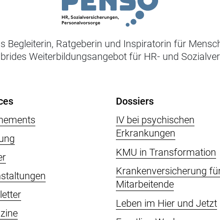
ls Begleiterin, Ratgeberin und Inspiratorin für Mens
ybrides Weiterbildungsangebot für HR- und Sozialve
ces
Dossiers
nements
IV bei psychischen
Erkrankungen
ung
KMU in Transformation
er
Krankenversicherung fü
staltungen
Mitarbeitende
etter
Leben im Hier und Jetzt
zine