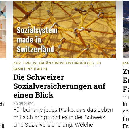
AHV
BVG
IV
ERGÄNZUNGSLEISTUNGEN (EL)
EO
FA
Z
FAMILIENZULAGEN
Die Schweizer
E
Sozialversicherungen auf
F
einen Blick
11.
ch
In
26.09.2024
Für beinahe jedes Risiko, das das Leben
so
mit sich bringt, gibt es in der Schweiz
Fr
eine Sozialversicherung. Welche
ll
Fr