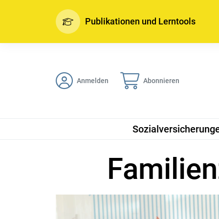
Publikationen und Lerntools
Anmelden
Abonnieren
Sozialversicherung
Familie