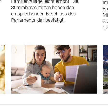
t
Familienzulage leicht erhöht. Die
Im
Stimmberechtigten haben den
Fa
entsprechenden Beschluss des
Mi
Parlaments klar bestätigt.
2.
1.
FAMILIE
FAMILIENZULAGEN
EO
FA
N
MUTTERSCHAFTSENTSCHÄDIGUNG (MSE)