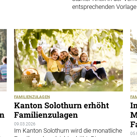
entsprechenden Vorlage 
FAMILIENZULAGEN
FA
Kanton Solothurn erhöht
I
en
Familienzulagen
M
F
09.03.2026
Im Kanton Solothurn wird die monatliche
05.