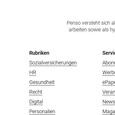
Penso versteht sich a
arbeiten sowie als h
Rubriken
Servi
Sozialversicherungen
Abon
HR
Werb
Gesundheit
ePap
Recht
Veran
Digital
Newsl
Personalien
Maga