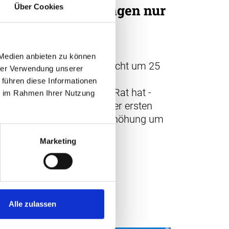
rhöht Familienzulagen nur
Über Cookies
och leicht
03.2025
r Kanton Aargau wird die
 Medien anbieten zu können
milienzulagen nun doch nicht um 25
hrer Verwendung unserer
anken erhöhen: Der neu
 führen diese Informationen
sammengesetzte Grosse Rat hat -
ie im Rahmen Ihrer Nutzung
ders als im Juni 2024 in der ersten
ratung - eine moderate Erhöhung um
 Franken beschlossen.
Marketing
Alle zulassen