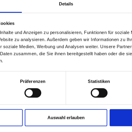
KRANKENVERSICHERUNG
e
Details
Sozialversicherungsleistungen
n
für Familien im Überblick
Cookies
05.
25.03.2025
De
Die Geburt eines Kinds bringt neben viel
nhalte und Anzeigen zu personalisieren, Funktionen für soziale
Fa
Website zu analysieren. Außerdem geben wir Informationen zu I
Freude oft auch finanzielle Heraus­
Fr
r soziale Medien, Werbung und Analysen weiter. Unsere Partner
forderungen mit sich. In der Schweiz
 Es
zu
 Daten zusammen, die Sie ihnen bereitgestellt haben oder die s
wird Solidarität grossgeschrieben, und
n.
an
n.
das Sozialversicherungssystem bietet
Be
griffige Leistungen, um Familien zu
10
unterstützen. Allerdings ist es nicht
Präferenzen
Statistiken
immer einfach, den Überblick zu
sie
behalten. Im Folgenden stellen wir die
wichtigsten Leistungen vor und zeigen
kantonale Unterschiede auf.
Auswahl erlauben