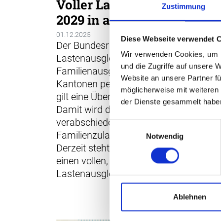
Voller Lastenausgleich ab
Zustimmung
2029 in allen Kantonen
01.12.2025
Diese Webseite verwendet 
Der Bundesrat setzt den vollen
Wir verwenden Cookies, um I
Lastenausgleich unter den
und die Zugriffe auf unsere 
Familienausgleichskassen in den
Website an unsere Partner fü
Kantonen per 1. Januar 2026 in Kraft.
möglicherweise mit weiteren
gilt eine Übergangsfrist von drei Jahre
der Dienste gesammelt habe
Damit wird die vom Parlament
verabschiedete Änderung des
Einwilligungsauswahl
Familienzulagengesetzes umgesetzt.
Notwendig
Derzeit steht es den Kantonen frei, ob 
einen vollen, teilweisen oder keinen
Lastenausgleich durchführen.
Ablehnen