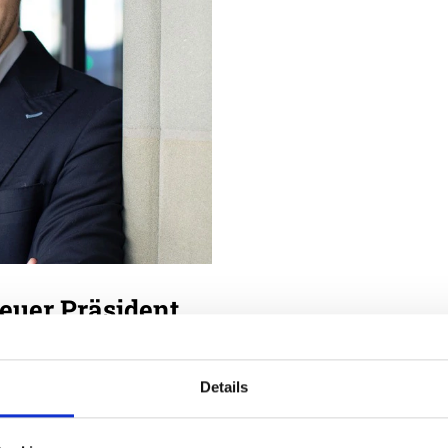
euer Präsident
Details
ärz hat den jüngsten
neuen Präsidenten von FH
ier neue Mitglieder zum