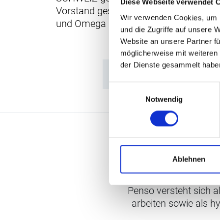
Diese Webseite verwendet 
Vorstand gestossen. Christian Wasserf
Wir verwenden Cookies, um I
und Omega Huber wurden verabschied
und die Zugriffe auf unsere 
Website an unsere Partner fü
möglicherweise mit weiteren
der Dienste gesammelt habe
Einwilligungsauswahl
Notwendig
Ablehnen
Penso versteht sich a
arbeiten sowie als h