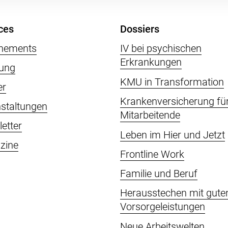
ces
Dossiers
nements
IV bei psychischen
Erkrankungen
ung
KMU in Transformation
er
Krankenversicherung fü
staltungen
Mitarbeitende
etter
Leben im Hier und Jetzt
zine
Frontline Work
Familie und Beruf
Herausstechen mit gute
Vorsorgeleistungen
Neue Arbeitswelten