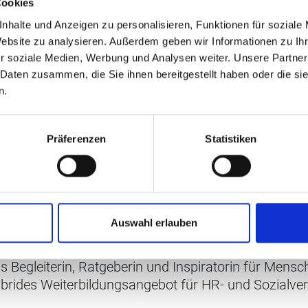
Cookies
allen, Rainer Kirchhofer
nhalte und Anzeigen zu personalisieren, Funktionen für soziale
et.
Website zu analysieren. Außerdem geben wir Informationen zu I
r soziale Medien, Werbung und Analysen weiter. Unsere Partner
 Daten zusammen, die Sie ihnen bereitgestellt haben oder die s
n.
Präferenzen
Statistiken
Auswahl erlauben
ls Begleiterin, Ratgeberin und Inspiratorin für Mens
ybrides Weiterbildungsangebot für HR- und Sozialve