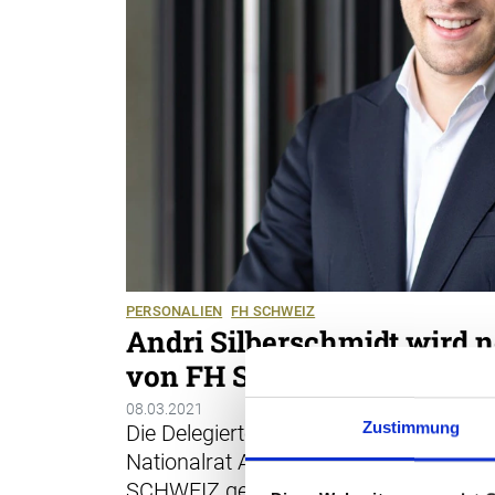
PERSONALIEN
FH SCHWEIZ
Andri Silberschmidt wird n
von FH SCHWEIZ
08.03.2021
Zustimmung
Die Delegiertenversammlung vom 5. M
Nationalrat Andri Silberschmidt zum 
SCHWEIZ gewählt. Des Weiteren sind v