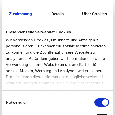
auszugehen ist. Das Präventionspotenzial wird
jedoch als hoch eingeschätzt. Ein Überblick über
Zustimmung
Details
Über Cookies
Krankheitsbilder, Gefahren- und
Informationsquellen sowie Hinweise zum
Vorgehen zur Meldung der Berufskrankheit bei
Diese Webseite verwendet Cookies
der zuständigen Versicherung.
Wir verwenden Cookies, um Inhalte und Anzeigen zu
personalisieren, Funktionen für soziale Medien anbieten
zu können und die Zugriffe auf unsere Website zu
analysieren. Außerdem geben wir Informationen zu Ihrer
Verwendung unserer Website an unsere Partner für
soziale Medien, Werbung und Analysen weiter. Unsere
Partner führen diese Informationen möglicherweise mit
weiteren Daten zusammen, die Sie ihnen bereitgestellt
haben oder die sie im Rahmen Ihrer Nutzung der Dienste
gesammelt haben.
Einwilligungsauswahl
Notwendig