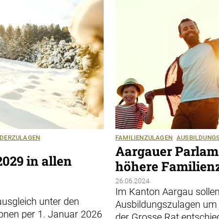
NDERZULAGEN
FAMILIENZULAGEN
AUSBILDUNG
Aargauer Parlame
029 in allen
höhere Familien
26.06.2024
Im Kanton Aargau sollen
ausgleich unter den
Ausbildungszulagen um j
onen per 1. Januar 2026
der Grosse Rat entschie