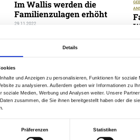
Im Wallis werden die
GE
AN
Familienzulagen erhöht
F
29.11.2022
W
Die Stimmbevölkerung im Wallis haben
07.
eine Vorlage zur Erhöhung der
In
Familienzulagen zugestimmt. Die
Details
Ki
Kinderzulagen steigen um 30 auf 305
he
Fr
Franken pro Monat, die
l
16
Cookies
Ausbildungszulagen um 20 auf 445
(2
nhalte und Anzeigen zu personalisieren, Funktionen für soziale
Franken.
en,
er
Website zu analysieren. Außerdem geben wir Informationen zu I
.
FA
r soziale Medien, Werbung und Analysen weiter. Unsere Partner
 Daten zusammen, die Sie ihnen bereitgestellt haben oder die s
n.
Präferenzen
Statistiken