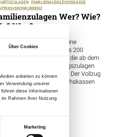
BURTSZULAGEN
FAMILIENAUSGLEICHSKASSE
SPRUCHSKONKURRENZ
amilienzulagen Wer? Wie?
o? Was?
04.2022
 der Schweiz wird je Kind eine
Über Cookies
nderzulage von mindestens 200
anken pro Monat gewährt, die ab dem
. Altersjahr von Ausbildungszulagen
50 Franken) abgelöst wird. Der Vollzug
 Medien anbieten zu können
folgt über Familienausgleichskassen
hrer Verwendung unserer
K.
 führen diese Informationen
ie im Rahmen Ihrer Nutzung
Marketing