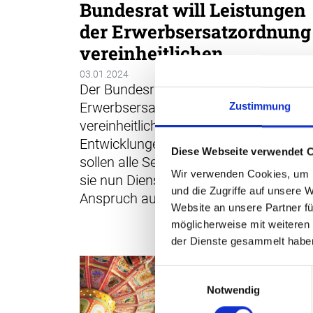
Bundesrat will Leistungen
der Erwerbsersatzordnung
vereinheitlichen
03.01.2024
Der Bundesrat will die Leistungen der
Erwerbsersatzordnung (EO)
Zustimmung
vereinheitlichen und an gesellschaftlic
Entwicklungen anpassen. Zum Beispie
Diese Webseite verwendet 
sollen alle Selbständigerwerbenden, ob
Wir verwenden Cookies, um I
sie nun Dienst leisten oder Eltern werd
und die Zugriffe auf unsere 
Anspruch auf Betriebszulagen erhalten
Website an unsere Partner fü
möglicherweise mit weiteren
der Dienste gesammelt habe
Einwilligungsauswahl
Notwendig