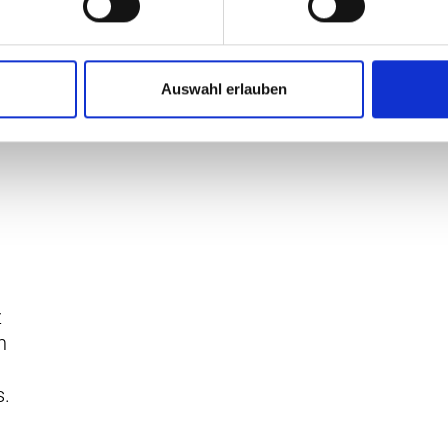
Auswahl erlauben
z
n
s.