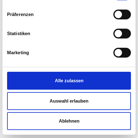
Gesundheit
Präferenzen
Recht
Digital
Statistiken
Personalien
Marketing
Handout
Weiterbildung
Alle zulassen
Services
Abonnements
Auswahl erlauben
Werbung
ePaper
Ablehnen
Veranstaltungen