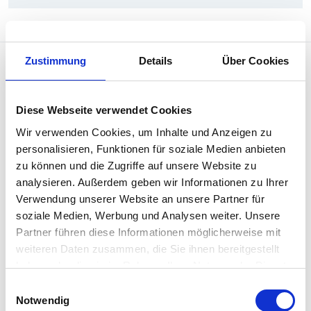
Zustimmung
Details
Über Cookies
Diese Webseite verwendet Cookies
Wir verwenden Cookies, um Inhalte und Anzeigen zu
personalisieren, Funktionen für soziale Medien anbieten
Penso versteht sich als Begleiterin, Ratgeberin
zu können und die Zugriffe auf unsere Website zu
und Inspiratorin für Menschen, die mit Menschen
analysieren. Außerdem geben wir Informationen zu Ihrer
arbeiten sowie als hybrides
Verwendung unserer Website an unsere Partner für
Weiterbildungsangebot für HR- und
soziale Medien, Werbung und Analysen weiter. Unsere
Sozialversicherungsfachleute.
Partner führen diese Informationen möglicherweise mit
weiteren Daten zusammen, die Sie ihnen bereitgestellt
Rubriken
haben oder die sie im Rahmen Ihrer Nutzung der Dienste
Sozialversicherungen
gesammelt haben.
Einwilligungsauswahl
Notwendig
HR