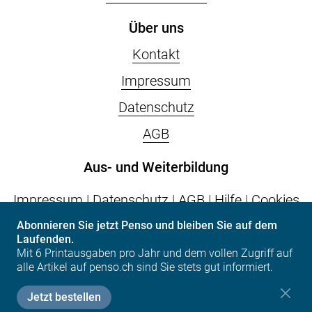
Über uns
Kontakt
Impressum
Datenschutz
AGB
Aus- und Weiterbildung
Impressum
|
Datenschutz
|
AGB
|
Hilfe
|
Cookies
Abonnieren Sie jetzt Penso und bleiben Sie auf dem
Laufenden.
vps.epas
| Postfach | CH-6002 Luzern | Tel. +41
Mit 6 Printausgaben pro Jahr und dem vollen Zugriff auf
(0)41 317 07 07 | info(at)vps.epas.ch
alle Artikel auf penso.ch sind Sie stets gut informiert.
Jetzt bestellen