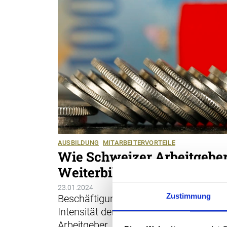
AUSBILDUNG
MITARBEITERVORTEILE
Wie Schweizer Arbeitgebe
Weiterbildungen unterstüt
23.01.2024
Zustimmung
Beschäftigungsgrad, Dienstalter und B
Intensität der Unterstützung von Weit
Arbeitgeber. Dies und weitere spannen