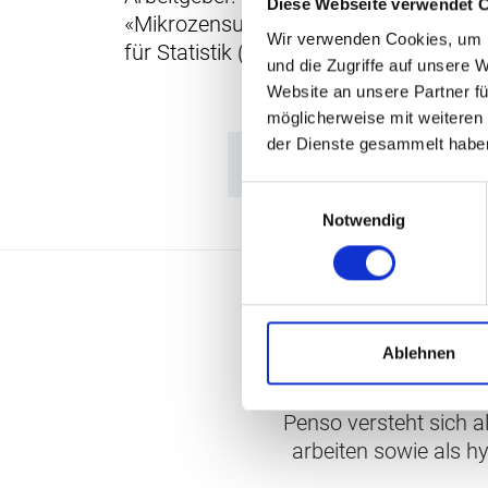
Diese Webseite verwendet 
«Mikrozensus Aus- und Weiterbildun
Wir verwenden Cookies, um I
für Statistik (BFS).
und die Zugriffe auf unsere 
Website an unsere Partner fü
möglicherweise mit weiteren
der Dienste gesammelt habe
Einwilligungsauswahl
Notwendig
Ablehnen
Penso versteht sich a
arbeiten sowie als h