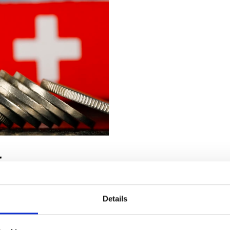
r
zen
Details
etriebsgrösse prägen die
erbildungen durch den
de Fakten zeigt der