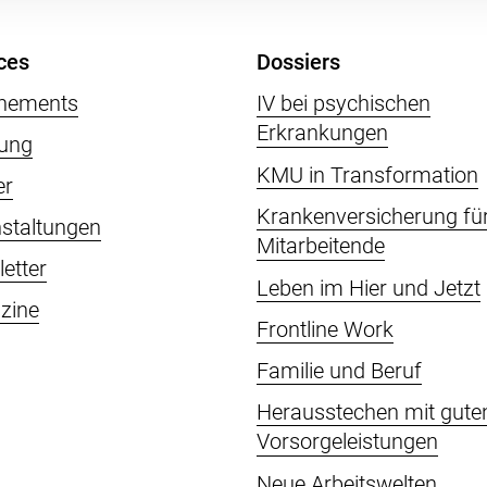
ces
Dossiers
nements
IV bei psychischen
Erkrankungen
ung
KMU in Transformation
er
Krankenversicherung fü
staltungen
Mitarbeitende
etter
Leben im Hier und Jetzt
zine
Frontline Work
Familie und Beruf
Herausstechen mit gute
Vorsorgeleistungen
Neue Arbeitswelten