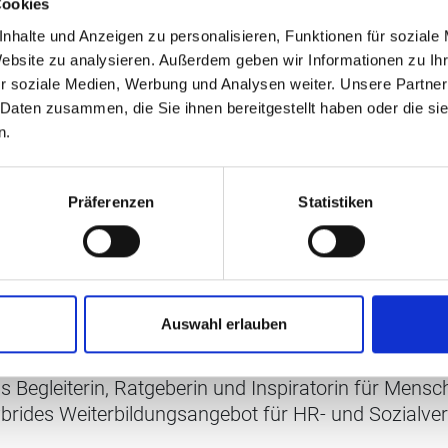
Cookies
g 2021» des Bundesamtes
nhalte und Anzeigen zu personalisieren, Funktionen für soziale
Website zu analysieren. Außerdem geben wir Informationen zu I
r soziale Medien, Werbung und Analysen weiter. Unsere Partner
 Daten zusammen, die Sie ihnen bereitgestellt haben oder die s
n.
Präferenzen
Statistiken
Auswahl erlauben
ls Begleiterin, Ratgeberin und Inspiratorin für Mens
ybrides Weiterbildungsangebot für HR- und Sozialve