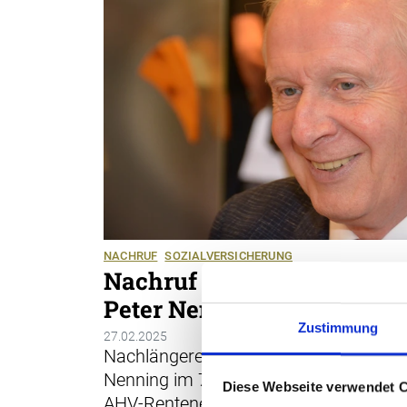
NACHRUF
SOZIALVERSICHERUNG
Nachruf auf Sozialversich
Peter Nenning
Zustimmung
27.02.2025
Nachlängerer Krankheit, doch unerwarte
Nenning im 77 Altersjahr verstorben. E
Diese Webseite verwendet 
AHV-Rentenexperten.