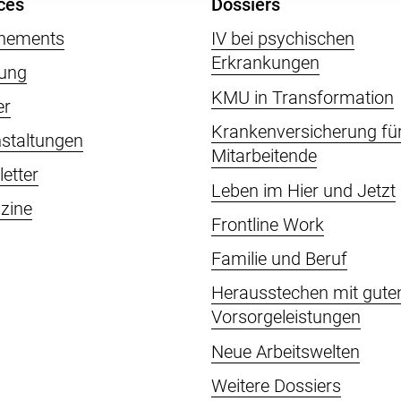
ces
Dossiers
nements
IV bei psychischen
Erkrankungen
ung
KMU in Transformation
er
Krankenversicherung fü
staltungen
Mitarbeitende
etter
Leben im Hier und Jetzt
zine
Frontline Work
Familie und Beruf
Herausstechen mit gute
Vorsorgeleistungen
Neue Arbeitswelten
Weitere Dossiers