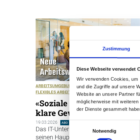
Zustimmung
Diese Webseite verwendet 
Wir verwenden Cookies, um I
ARBEITSUMGEBUNG
UNTERNEHMENSKULTUR
und die Zugriffe auf unsere 
FLEXIBLES ARBEITEN
Website an unsere Partner fü
«Soziale Kohäsion ist der
möglicherweise mit weiteren
der Dienste gesammelt habe
klare Gewinner»
19.03.2026
ABO
Einwilligungsauswahl
Das IT-Unternehmen ELCA hat 2024
Notwendig
seinen Hauptsitz in Pully neu gestaltet