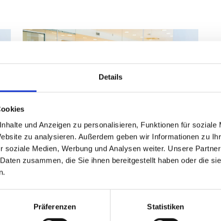
Details
Cookies
nhalte und Anzeigen zu personalisieren, Funktionen für soziale
ARBEITSUMGEBUNG
INFRASTRUKTUR
PSYCHOLOGIE
Website zu analysieren. Außerdem geben wir Informationen zu I
UNTERNEHMENSKULTUR
FLEXIBLES ARBEITEN
r soziale Medien, Werbung und Analysen weiter. Unsere Partner
Dossier: Neue Arbeitswelten
 Daten zusammen, die Sie ihnen bereitgestellt haben oder die s
n.
19.03.2026
In postpandemischen Zeiten hybrider
Arbeitsmodelle wird das Büro neu
Präferenzen
Statistiken
verhandelt – als multifunktionaler