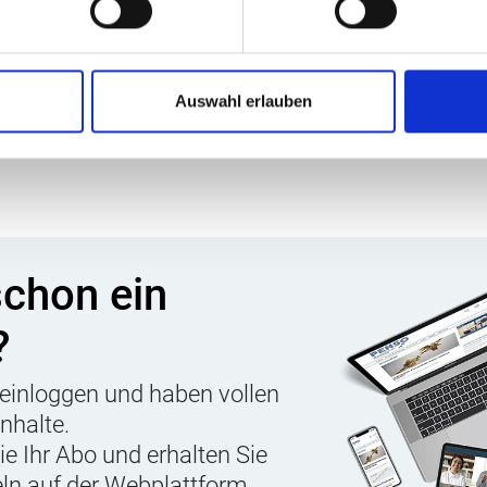
Workspace zwischen Flexibilität und
Fokus.
wie
Auswahl erlauben
schon ein
?
einloggen und haben vollen
Inhalte.
Sie Ihr Abo und erhalten Sie
eln auf der Webplattform,