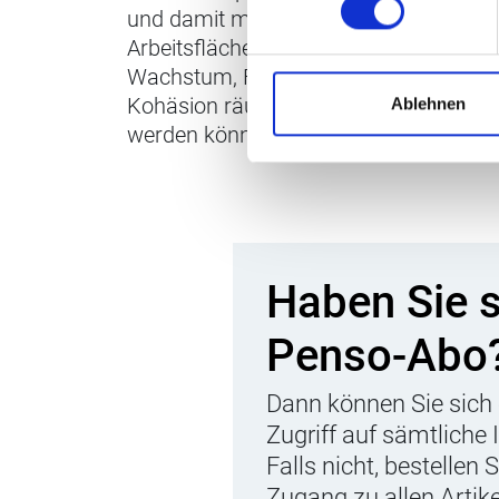
und damit mehr verändert als nur
Arbeitsflächen. Das Fallbeispiel zeigt, 
Wachstum, Flexibilität und soziale
Kohäsion räumlich neu ausbalanciert
Ablehnen
werden können.
Haben Sie 
Penso-Abo
Dann können Sie sich 
Zugriff auf sämtliche 
Falls nicht, bestellen 
Zugang zu allen Artik