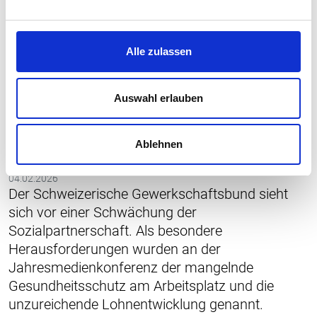
Alle zulassen
GESUNDHEIT
ARBEITSUMGEBUNG
ARBEITSZEIT
Auswahl erlauben
SGB fordert Ausweitung des
Gesundheitsschutzes am
Ablehnen
Arbeitsplatz
04.02.2026
Der Schweizerische Gewerkschaftsbund sieht
sich vor einer Schwächung der
Sozialpartnerschaft. Als besondere
Herausforderungen wurden an der
Jahresmedienkonferenz der mangelnde
Gesundheitsschutz am Arbeitsplatz und die
unzureichende Lohnentwicklung genannt.