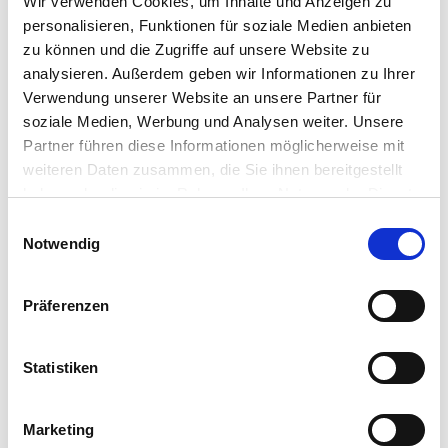
Wir verwenden Cookies, um Inhalte und Anzeigen zu
personalisieren, Funktionen für soziale Medien anbieten
zu können und die Zugriffe auf unsere Website zu
analysieren. Außerdem geben wir Informationen zu Ihrer
ARBEITSUMGEBUNG
INFRASTRUKTUR
PSYCHOLOGIE
UNTERNEHMENSKULTUR
FLEXIBLES ARBEITEN
Verwendung unserer Website an unsere Partner für
Dossier: Neue Arbeitswelten
soziale Medien, Werbung und Analysen weiter. Unsere
Partner führen diese Informationen möglicherweise mit
19.03.2026
weiteren Daten zusammen, die Sie ihnen bereitgestellt
In postpandemischen Zeiten hybrider
haben oder die sie im Rahmen Ihrer Nutzung der Dienste
Arbeitsmodelle wird das Büro neu verhandelt –
gesammelt haben.
als multifunktionaler Workspace zwischen
Einwilligungsauswahl
Notwendig
Flexibilität und Fokus.
Präferenzen
Statistiken
Marketing