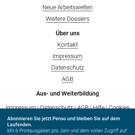
Neue Arbeitswelten
Weitere Dossiers
Über uns
Kontakt
Impressum
Datenschutz
AGB
Aus- und Weiterbildung
Impressum
|
Datenschutz
|
AGB
|
Hilfe
|
Cookies
Abonnieren Sie jetzt Penso und bleiben Sie auf dem
Laufenden.
vps.epas
| Postfach | CH-6002 Luzern | Tel. +41
Mit 6 Printausgaben pro Jahr und dem vollen Zugriff auf
(0)41 317 07 07 | info(at)vps.epas.ch