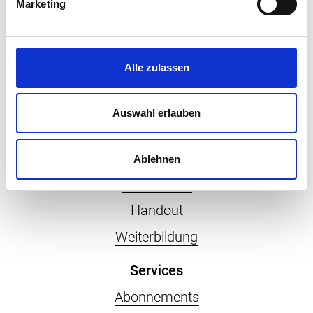
Marketing
Rubriken
Sozialversicherungen
Alle zulassen
HR
Gesundheit
Auswahl erlauben
Recht
Digital
Ablehnen
Personalien
Handout
Weiterbildung
Services
Abonnements