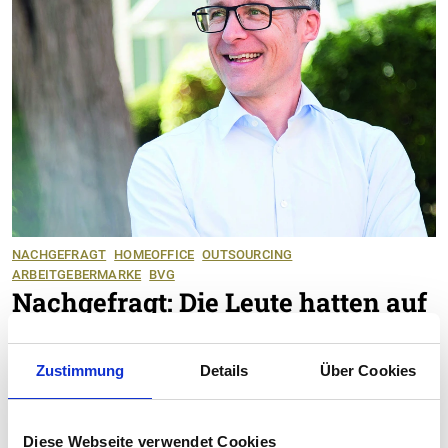
NACHGEFRAGT
HOMEOFFICE
OUTSOURCING
ARBEITGEBERMARKE
BVG
Nachgefragt: Die Leute hatten auf
einmal keinen Kontakt mehr
18.10.2021
Zustimmung
Details
Über Cookies
Outsourcing von HR ist im Trend. Die
Coronakrise hat zu einem gesteigerten Bedarf an
Dienstleistungen von Shared Services geführt.
Diese Webseite verwendet Cookies