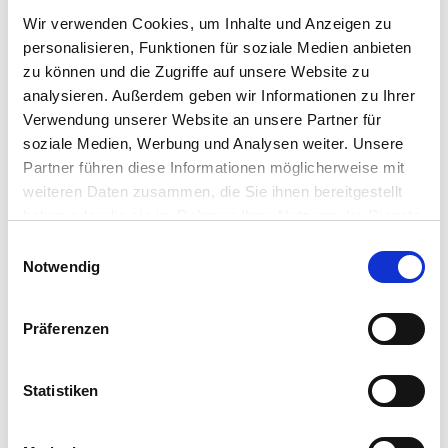
Wir verwenden Cookies, um Inhalte und Anzeigen zu
personalisieren, Funktionen für soziale Medien anbieten
zu können und die Zugriffe auf unsere Website zu
analysieren. Außerdem geben wir Informationen zu Ihrer
Verwendung unserer Website an unsere Partner für
soziale Medien, Werbung und Analysen weiter. Unsere
PAYROLL
SOZIALVERSICHERUNG
LOHNABRECHNUNG
Partner führen diese Informationen möglicherweise mit
Fokus: Payroll-Fragen zu
weiteren Daten zusammen, die Sie ihnen bereitgestellt
Sozialversicherungen
haben oder die sie im Rahmen Ihrer Nutzung der Dienste
gesammelt haben.
12.10.2023
Einwilligungsauswahl
Lohnabrechnung und
Notwendig
Sozialversicherungsbeiträge: Ausnahmen und
Herausforderungen im vermeintlichen
Präferenzen
Standardprozess.
Statistiken