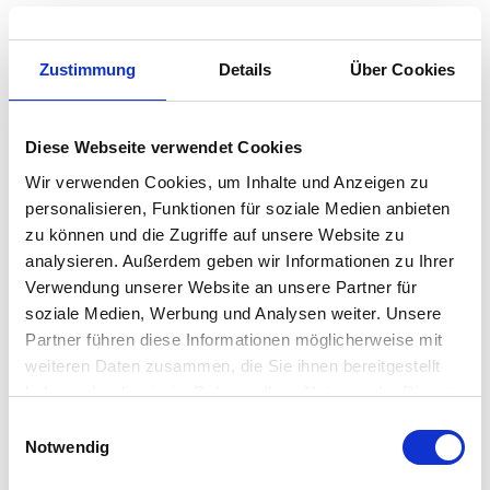
Zustimmung
Details
Über Cookies
Diese Webseite verwendet Cookies
Wir verwenden Cookies, um Inhalte und Anzeigen zu
personalisieren, Funktionen für soziale Medien anbieten
zu können und die Zugriffe auf unsere Website zu
analysieren. Außerdem geben wir Informationen zu Ihrer
Verwendung unserer Website an unsere Partner für
soziale Medien, Werbung und Analysen weiter. Unsere
UBER
PLATTFORM-ÖKONOMIE
Partner führen diese Informationen möglicherweise mit
Richter erklärt Kaliforniens
weiteren Daten zusammen, die Sie ihnen bereitgestellt
Plebiszit zu Uber-Fahrern für
haben oder die sie im Rahmen Ihrer Nutzung der Dienste
ungültig
gesammelt haben.
Einwilligungsauswahl
Notwendig
24.08.2021
Den Fahrdienst-Vermittlern Uber und Lyft droht