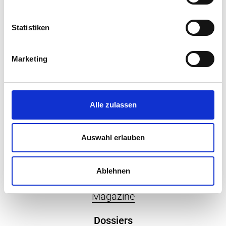
Personalien
Statistiken
Handout
Weiterbildung
Marketing
Services
Abonnements
Alle zulassen
Werbung
ePaper
Auswahl erlauben
Veranstaltungen
Ablehnen
Newsletter
Magazine
Dossiers