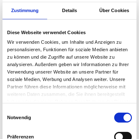
Zustimmung
Details
Über Cookies
Diese Webseite verwendet Cookies
Penso versteht sich als Begleiterin, Ratgeberin
und Inspiratorin für Menschen, die mit Menschen
Wir verwenden Cookies, um Inhalte und Anzeigen zu
arbeiten sowie als hybrides
personalisieren, Funktionen für soziale Medien anbieten
zu können und die Zugriffe auf unsere Website zu
Weiterbildungsangebot für HR- und
analysieren. Außerdem geben wir Informationen zu Ihrer
Sozialversicherungsfachleute.
Verwendung unserer Website an unsere Partner für
Rubriken
soziale Medien, Werbung und Analysen weiter. Unsere
Partner führen diese Informationen möglicherweise mit
Sozialversicherungen
weiteren Daten zusammen, die Sie ihnen bereitgestellt
haben oder die sie im Rahmen Ihrer Nutzung der Dienste
HR
gesammelt haben.
Einwilligungsauswahl
Gesundheit
Notwendig
Recht
Präferenzen
Digital