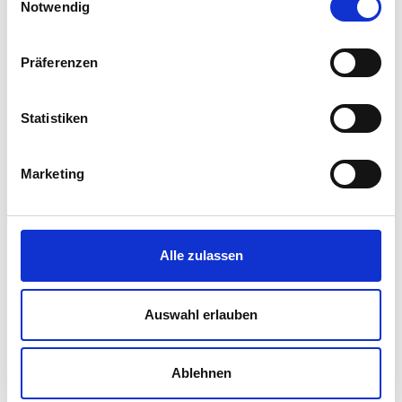
Sozialversicherungen
Notwendig
HR
Präferenzen
Gesundheit
Recht
Statistiken
Digital
Personalien
Marketing
Handout
Weiterbildung
Alle zulassen
Services
Auswahl erlauben
Abonnements
Werbung
Ablehnen
ePaper