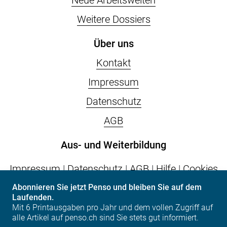
Neue Arbeitswelten
Weitere Dossiers
Über uns
Kontakt
Impressum
Datenschutz
AGB
Aus- und Weiterbildung
Impressum
|
Datenschutz
|
AGB
|
Hilfe
|
Cookies
Abonnieren Sie jetzt Penso und bleiben Sie auf dem
Laufenden.
vps.epas
| Postfach | CH-6002 Luzern | Tel. +41
Mit 6 Printausgaben pro Jahr und dem vollen Zugriff auf
(0)41 317 07 07 | info(at)vps.epas.ch
alle Artikel auf penso.ch sind Sie stets gut informiert.