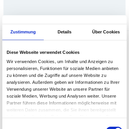
Zustimmung
Details
Über Cookies
Diese Webseite verwendet Cookies
Wir verwenden Cookies, um Inhalte und Anzeigen zu
personalisieren, Funktionen für soziale Medien anbieten
zu können und die Zugriffe auf unsere Website zu
Penso versteht sich als Begleiterin, Ratgeberin
analysieren. Außerdem geben wir Informationen zu Ihrer
und Inspiratorin für Menschen, die mit Menschen
Verwendung unserer Website an unsere Partner für
arbeiten sowie als hybrides
soziale Medien, Werbung und Analysen weiter. Unsere
Weiterbildungsangebot für HR- und
Partner führen diese Informationen möglicherweise mit
Sozialversicherungsfachleute.
weiteren Daten zusammen, die Sie ihnen bereitgestellt
haben oder die sie im Rahmen Ihrer Nutzung der Dienste
Rubriken
gesammelt haben.
Einwilligungsauswahl