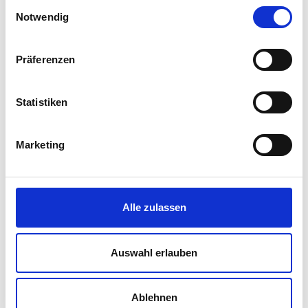
Einwilligungsauswahl
Inhalte.
Notwendig
Falls nicht, bestellen Sie Ihr Abo und
erhalten Sie Zugang zu allen Artikeln
Präferenzen
auf der Webplattform, aktuelle
Informationen via Newsletter sowie
Statistiken
jährlich 6 gedruckte Zeitschriften.
Marketing
MEHR ERFAHREN
Alle zulassen
Auswahl erlauben
Ablehnen