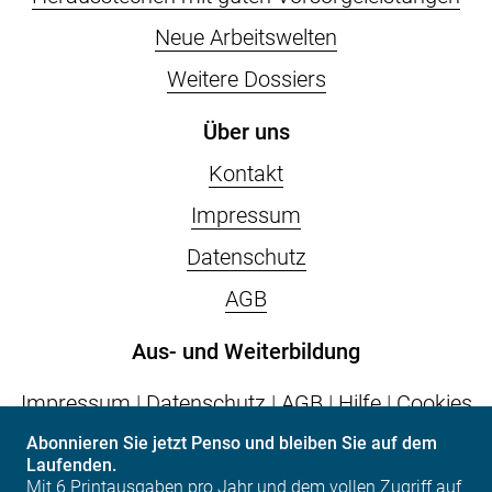
Neue Arbeitswelten
Weitere Dossiers
Über uns
Kontakt
Impressum
Datenschutz
AGB
Aus- und Weiterbildung
Impressum
|
Datenschutz
|
AGB
|
Hilfe
|
Cookies
Abonnieren Sie jetzt Penso und bleiben Sie auf dem
Laufenden.
vps.epas
| Postfach | CH-6002 Luzern | Tel. +41
Mit 6 Printausgaben pro Jahr und dem vollen Zugriff auf