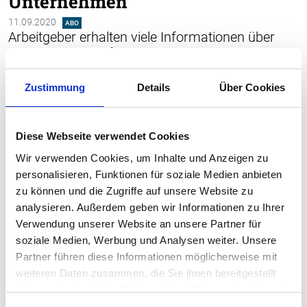
Unternehmen
11.09.2020
ABO
Arbeitgeber erhalten viele Informationen über
den GesundheitsÂ­zustand der Arbeitnehmenden.
Wie wird korrekt damit umgegan­gen? Welche
Zustimmung
Details
Über Cookies
Informationen dürfen verwendet werden, welche
nicht? Auf welche Informationen hat der
Arbeitgeber Anspruch, welche Auskünfte können
Diese Webseite verwendet Cookies
erkrankte Mitarbeitende verweigern?
Wir verwenden Cookies, um Inhalte und Anzeigen zu
personalisieren, Funktionen für soziale Medien anbieten
zu können und die Zugriffe auf unsere Website zu
analysieren. Außerdem geben wir Informationen zu Ihrer
Haben Sie schon ein
Verwendung unserer Website an unsere Partner für
soziale Medien, Werbung und Analysen weiter. Unsere
Penso-Abo?
Partner führen diese Informationen möglicherweise mit
weiteren Daten zusammen, die Sie ihnen bereitgestellt
Dann können Sie sich einloggen und
haben oder die sie im Rahmen Ihrer Nutzung der Dienste
haben vollen Zugriff auf sämtliche
gesammelt haben.