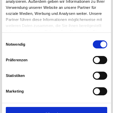
analysieren. Außerdem geben wir Informationen zu Ihrer
Verwendung unserer Website an unsere Partner für
ARBEIT UND RECHT
ARBEITSVERTRAG
DIGITAL
Abschluss von Arbeitsverträgen –
soziale Medien, Werbung und Analysen weiter. Unsere
Partner führen diese Informationen möglicherweise mit
besser digital oder
weiteren Daten zusammen, die Sie ihnen bereitgestellt
handschriftlich?
haben oder die sie im Rahmen Ihrer Nutzung der Dienste
31.05.2024
gesammelt haben.
Einwilligungsauswahl
Im Personalwesen wird immer mehr auf
Notwendig
elektronische Signaturen gesetzt. ­Dabei ist es
wichtig, die verschiedenen Arten von
Präferenzen
elektronischen Signaturen zu unterscheiden und
allfällige Formvorschriften zu bedenken.
Statistiken
Marketing