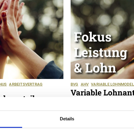
NUS
ARBEITSVERTRAG
BVG
AHV
VARIABLE LOHNMODEL
Variable Lohnante
Lohnanteilen
Pensionskasse n
07.07.2022
In der AHV sind grundsät
Details
Systems durch die
Naturallöhnen wie Kost
ngsprozesse und ein
versichert. In der 2. Sä