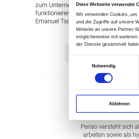
zum Unternehmen passendes Anreizsy
Diese Webseite verwendet 
funktionierendes Lohnmodell aus, erklä
Wir verwenden Cookies, um I
Emanuel Tschannen.
und die Zugriffe auf unsere 
Website an unsere Partner fü
möglicherweise mit weiteren
der Dienste gesammelt habe
Einwilligungsauswahl
Notwendig
Ablehnen
Penso versteht sich a
arbeiten sowie als h