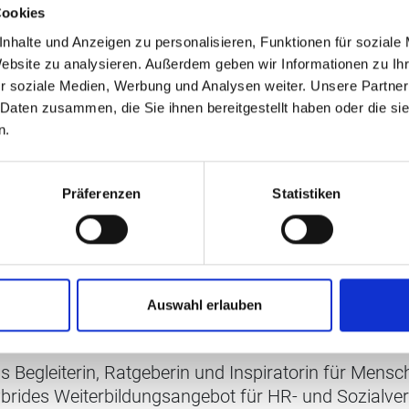
stem zeichnen ein
Cookies
auch zum Nachteil der B
rt Arbeitsrechtler
Dominique Koch schafft 
nhalte und Anzeigen zu personalisieren, Funktionen für soziale
Website zu analysieren. Außerdem geben wir Informationen zu I
r soziale Medien, Werbung und Analysen weiter. Unsere Partner
 Daten zusammen, die Sie ihnen bereitgestellt haben oder die s
n.
Präferenzen
Statistiken
Auswahl erlauben
ls Begleiterin, Ratgeberin und Inspiratorin für Mens
ybrides Weiterbildungsangebot für HR- und Sozialve