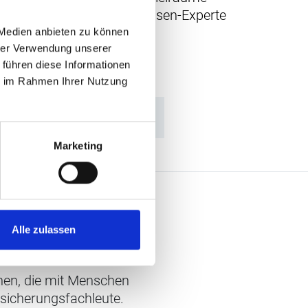
eschäftigten. Pensionskassen-Experte
Klarheit.
 Medien anbieten zu können
hrer Verwendung unserer
 führen diese Informationen
ie im Rahmen Ihrer Nutzung
Marketing
Alle zulassen
chen, die mit Menschen
rsicherungsfachleute.