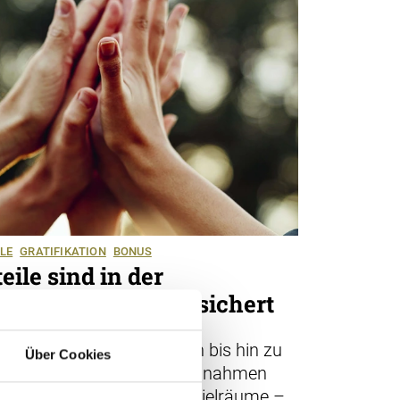
LE
GRATIFIKATION
BONUS
ile sind in der
icht zwingend versichert
zlich jegliche Vergütungen bis hin zu
Über Cookies
 und Logis mit wenigen Ausnahmen
ule -bestehen Gestaltungsspielräume –