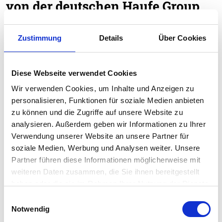
von der deutschen Haufe Group
18.04.2023
Mit der Akquisition will der Schweizer ERP-
Zustimmung
Details
Über Cookies
Marktführer Abacus sein Angebot im Bereich
Talent- und Bewerbermanagement erweitern und
nach Deutschland und Österreich expandieren.
Diese Webseite verwendet Cookies
Wir verwenden Cookies, um Inhalte und Anzeigen zu
personalisieren, Funktionen für soziale Medien anbieten
zu können und die Zugriffe auf unsere Website zu
analysieren. Außerdem geben wir Informationen zu Ihrer
Verwendung unserer Website an unsere Partner für
soziale Medien, Werbung und Analysen weiter. Unsere
Partner führen diese Informationen möglicherweise mit
weiteren Daten zusammen, die Sie ihnen bereitgestellt
haben oder die sie im Rahmen Ihrer Nutzung der Dienste
gesammelt haben.
Einwilligungsauswahl
Notwendig