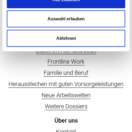
Dossiers
IV bei psychischen Erkrankungen
Auswahl erlauben
KMU in Transformation
Ablehnen
Krankenversicherung für Mitarbeitende
Leben im Hier und Jetzt
Frontline Work
Familie und Beruf
Herausstechen mit guten Vorsorgeleistungen
Neue Arbeitswelten
Weitere Dossiers
Über uns
Kontakt