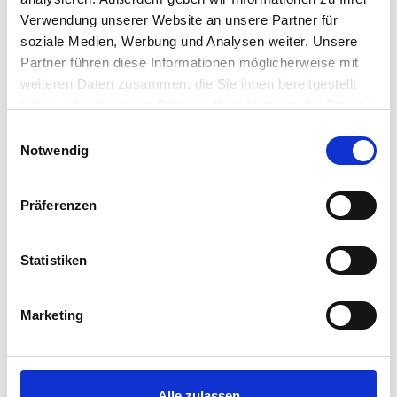
Verwendung unserer Website an unsere Partner für
Digital
soziale Medien, Werbung und Analysen weiter. Unsere
Personalien
Partner führen diese Informationen möglicherweise mit
weiteren Daten zusammen, die Sie ihnen bereitgestellt
Handout
haben oder die sie im Rahmen Ihrer Nutzung der Dienste
Weiterbildung
gesammelt haben.
Einwilligungsauswahl
Notwendig
Services
Abonnements
Präferenzen
Werbung
Statistiken
ePaper
Veranstaltungen
Marketing
Newsletter
Magazine
Alle zulassen