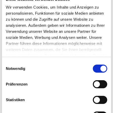
Wir verwenden Cookies, um Inhalte und Anzeigen zu
personalisieren, Funktionen für soziale Medien anbieten
zu können und die Zugriffe auf unsere Website zu
VARIABLE LOHNMODELLE
GEHALTSSYSTEM
LOHN
analysieren. Außerdem geben wir Informationen zu Ihrer
Lohnsysteme von der Stange?
Verwendung unserer Website an unsere Partner für
07.07.2022
soziale Medien, Werbung und Analysen weiter. Unsere
Variable Lohnanteile funktionieren nur so gut, wie
Partner führen diese Informationen möglicherweise mit
es die Führungskultur zulässt. Entstehen
weiteren Daten zusammen, die Sie ihnen bereitgestellt
Konflikte rund um Bonusabrechnungen, stecken
haben oder die sie im Rahmen Ihrer Nutzung der Dienste
häufig nicht ausdiskutierte Fragen der
gesammelt haben.
Einwilligungsauswahl
Einstellung zu diesen Lohnsystemen dahinter.
Notwendig
Kein Wunder, dass sie oft an grundlegende
Probleme rühren. Zeit, sich Fragen zu stellen, um
Präferenzen
den passenden Zuschnitt zu finden.
Statistiken