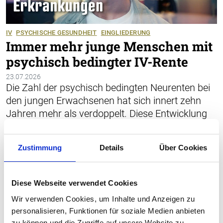
IV
PSYCHISCHE GESUNDHEIT
EINGLIEDERUNG
Immer mehr junge Menschen mit
psychisch bedingter IV-Rente
23.07.2026
Die Zahl der psychisch bedingten Neurenten bei
den jungen Erwachsenen hat sich innert zehn
Jahren mehr als verdoppelt. Diese Entwicklung
stellt nicht nur die IV vor Herausforderungen,
sondern wirft grundlegende Fragen zur
Zustimmung
Details
Über Cookies
psychischen Gesundheit, zu den Anforderungen
der Arbeitswelt und den ­Chancen auf berufliche
Integration auf.
Diese Webseite verwendet Cookies
Wir verwenden Cookies, um Inhalte und Anzeigen zu
personalisieren, Funktionen für soziale Medien anbieten
zu können und die Zugriffe auf unsere Website zu