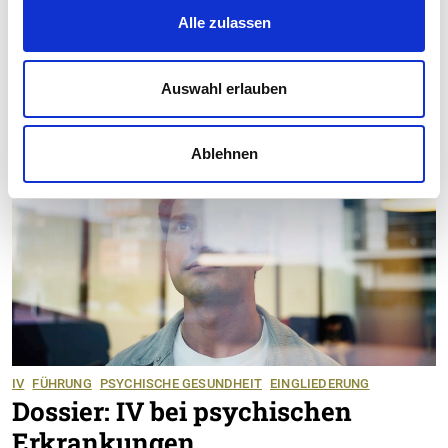
Betroffenen und für die Arbeitgebenden zur
Alle zulassen
Verfügung stehen und was bei der ­Begleitung
dieser Personengruppe speziell zu beachten ist.
Auswahl erlauben
Ablehnen
IV
FÜHRUNG
PSYCHISCHE GESUNDHEIT
EINGLIEDERUNG
Dossier: IV bei psychischen
Erkrankungen