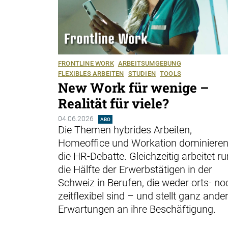
FRONTLINE WORK
ARBEITSUMGEBUNG
FLEXIBLES ARBEITEN
STUDIEN
TOOLS
New Work für wenige –
Realität für viele?
04.06.2026
ABO
Die Themen hybrides Arbeiten,
Homeoffice und Workation dominiere
die ­HR-Debatte. Gleichzeitig arbeitet r
die Hälfte der Erwerbstätigen in der
Schweiz in Berufen, die weder orts- no
zeitflexibel sind – und stellt ganz ­ande
Erwartungen an ihre Beschäftigung.