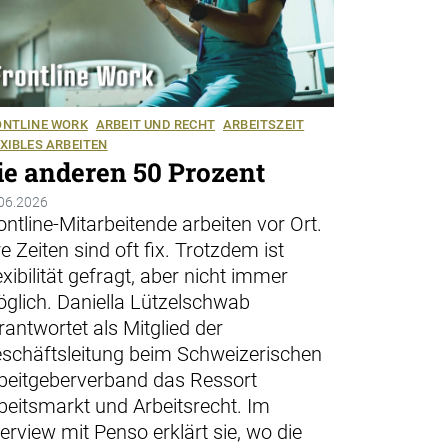
ONTLINE WORK
ARBEIT UND RECHT
ARBEITSZEIT
XIBLES ARBEITEN
ie anderen 50 Prozent
06.2026
ontline-Mitarbeitende arbeiten vor Ort.
re Zeiten sind oft fix. Trotzdem ist
exibilität gefragt, aber nicht immer
glich. Daniella Lützelschwab
rantwortet als Mitglied der
schäftsleitung beim Schweizerischen
beitgeberverband das Ressort
beitsmarkt und Arbeitsrecht. Im
terview mit Penso erklärt sie, wo die