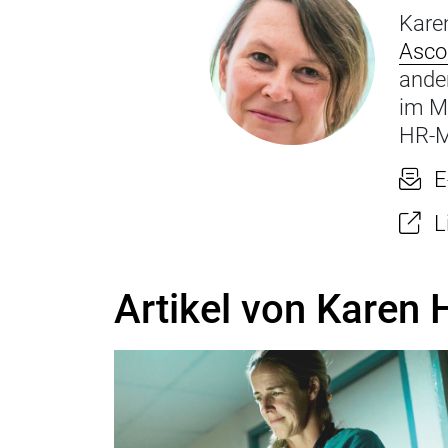
Karen
Asco
ande
im Me
HR-M
E
L
Artikel von Karen 