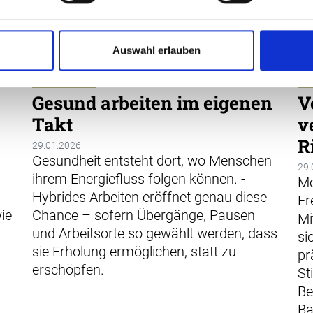
Auswahl erlauben
GESUNDHEIT
HYBRID WORK
HOMEOFFICE
GE
HR-ANALYTICS
KÜ
Gesund arbeiten im eigenen
V
Takt
v
R
29.01.2026
Gesundheit entsteht dort, wo Menschen
29.
ihrem Energiefluss folgen können. ­
Mo
Hybrides Arbeiten eröffnet genau diese
Fr
wie
Chance – sofern Übergänge, Pausen
Mi
und Arbeitsorte so gewählt werden, dass
si
sie Erholung ermöglichen, statt zu ­
pr
erschöpfen.
St
Be
Ba