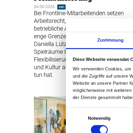
04.06.2026
ABO
Bei Frontline-Mitarbeitenden setzen
Arbeitsrecht, Gesundheitsschutz und
betriebliche Anforderungen der Flexibili
enge Grenzen. Arbeitsrechtsexpertin
Zustimmung
Daniella Lützelschwab zeigt auf, wo
Spielräume bestehen – und warum
Flexibilisierung oft mehr mit Organisat
Diese Webseite verwendet 
und Kultur als mit Arbeitszeitmodellen
Wir verwenden Cookies, um I
tun hat.
und die Zugriffe auf unsere 
Website an unsere Partner fü
möglicherweise mit weiteren
der Dienste gesammelt habe
Einwilligungsauswahl
Notwendig