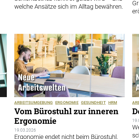
Gr
welche Ansätze sich im Alltag bewähren.
er
ARBEITSUMGEBUNG
ERGONOMIE
GESUNDHEIT
HRM
AR
Vom Bürostuhl zur inneren
D
Ergonomie
19.
We
19.03.2026
sc
Ergonomie endet nicht beim Bürostuhl.