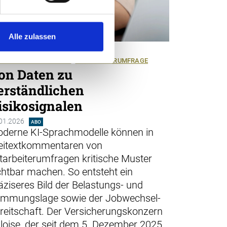
Alle zulassen
SUNDHEIT
HR-ANALYTICS
NSTLICHE INTELLIGENZ
MITARBEITERUMFRAGE
on Daten zu
erständlichen
isikosignalen
01.2026
ABO
derne KI-Sprachmodelle können in
eitextkommentaren von
tarbeiterumfragen kritische Muster
chtbar machen. So entsteht ein
äziseres Bild der Belastungs- und
immungslage sowie der Jobwechsel-
reitschaft. Der ­Versicherungskonzern
loise, der seit dem 5. Dezember 2025