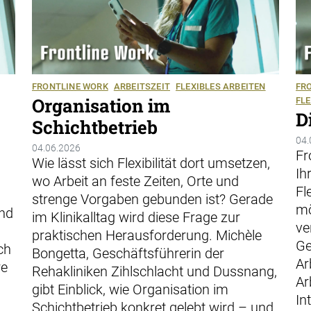
FRONTLINE WORK
ARBEITSZEIT
FLEXIBLES ARBEITEN
FR
Organisation im
FLE
D
Schichtbetrieb
04.
04.06.2026
Fr
Wie lässt sich Flexibilität dort umsetzen,
Ih
wo Arbeit an feste Zeiten, Orte und
Fl
n
strenge Vorgaben gebunden ist? Gerade
mö
und
im Klinikalltag wird diese Frage zur
ve
praktischen Herausforderung. Michèle
Ge
ch
Bongetta, Geschäftsführerin der
Ar
re
Rehakliniken Zihlschlacht und Dussnang,
Ar
gibt Einblick, wie Organisation im
In
Schichtbetrieb konkret gelebt wird – und