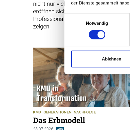
nicht nur viele HR-kritische Fragen, es
der Dienste gesammelt habe
eröffnen sich auch Chancen für die HR
Einwilligungsauswahl
Professionalisierung, wie drei Beispiele
Notwendig
zeigen.
Ablehnen
KMU
GENERATIONEN
NACHFOLGE
Das Erbmodell
23.07.2026
ABO