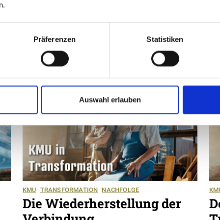
Neffe des bisherigen Direktors, den
Pf
n.
Betrieb gemeinsam. Michèle Jäger
al
-
reflektiert den Prozess.
Präferenzen
Statistiken
Auswahl erlauben
KMU
TRANSFORMATION
NACHFOLGE
KM
Die Wiederherstellung der
D
Verbindung
T