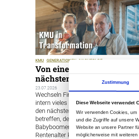
KMU
GENERATIONEN
NACHFOLGE
Von einer Generation zur
nächsten
Zustimmung
23.07.2026
Wechseln Firmen den Besitzer, gerät
intern vieles in Bewegung. Das wird in
Diese Webseite verwendet 
den nächsten Jahren immer mehr KM
Wir verwenden Cookies, um I
betreffen, deren Inhaber aus der
und die Zugriffe auf unsere 
Babyboomer-Generation nun ins
Website an unsere Partner fü
Rentenalter kommen. Damit stellen si
möglicherweise mit weiteren