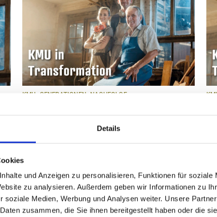
KMU
GENERATIONEN
NACHFOLGE
KM
Das Co-CEO-Modell
D
23.07.2026
23.
ABO
Details
Beim Transport- und Logistikdienstleister
Be
Camion Transport AG in Wil wurde die
Ge
Nachfolge frühzeitig vorbereitet und
Na
Cookies
schrittweise umgesetzt. Am Ende des
Na
U
nhalte und Anzeigen zu personalisieren, Funktionen für soziale
Nachfolgeprozesses stand ein Co-CEO-
dr
Website zu analysieren. Außerdem geben wir Informationen zu I
Modell: Seit Anfang 2026 führen Michèle
Ma
r soziale Medien, Werbung und Analysen weiter. Unsere Partner
Jäger und Samuel Eder, Tochter und
Ve
ch
 Daten zusammen, die Sie ihnen bereitgestellt haben oder die s