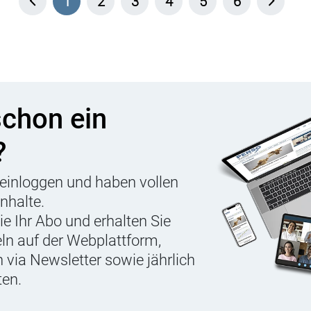
1
2
3
4
5
6
schon ein
?
einloggen und haben vollen
Inhalte.
Sie Ihr Abo und erhalten Sie
eln auf der Webplattform,
 via Newsletter sowie jährlich
ten.