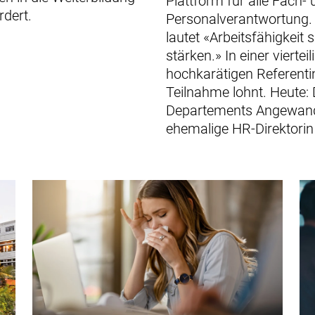
Plattform für alle Fach-
dert.
Personalverantwortung.
lautet «Arbeitsfähigkeit 
stärken.» In einer viertei
hochkarätigen Referenti
Teilnahme lohnt. Heute: 
Departements Angewand
ehemalige HR-Direktorin 