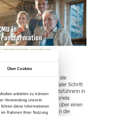
U
GENERATIONEN
NACHFOLGE
as Verkaufsmodell
07.2026
ABO
Über Cookies
im bekannten Appenzeller
tränkehersteller Goba war die
chfolge mehr als ein formaler Schritt.
ch 23 Jahren als Geschäftsführerin in
 Medien anbieten zu können
itter Generation regelte Gabriela
hrer Verwendung unserer
nser 2022 ihre Nachfolge über einen
 führen diese Informationen
rkauf ihrer Firmenanteile an die
ie im Rahmen Ihrer Nutzung