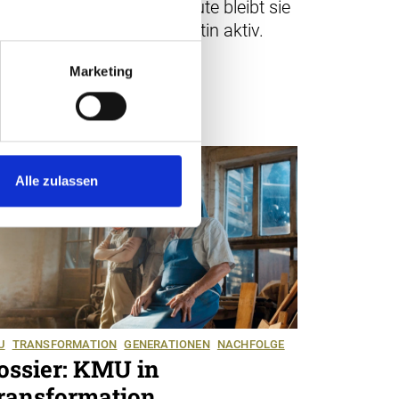
ister-Stiftung. Doch bis heute bleibt sie
s Verwaltungsratspräsidentin aktiv.
Marketing
Alle zulassen
U
TRANSFORMATION
GENERATIONEN
NACHFOLGE
ossier: KMU in
ransformation