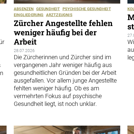
ABSENZEN
GESUNDHEIT
PSYCHISCHE GESUNDHEIT
KO
M
EINGLIEDERUNG
ARZTZEUGNIS
Zürcher Angestellte fehlen
s
weniger häufig bei der
27.
Arbeit
ür
Wi
au
28.07.2026
Die Zürcherinnen und Zürcher sind im
le
vergangenen Jahr weniger häufig aus
s
gesundheitlichen Gründen bei der Arbeit
en
ausgefallen. Vor allem junge Angestellte
fehlten weniger häufig. Ob es am
vermehrten Fokus auf psychische
Gesundheit liegt, ist noch unklar.