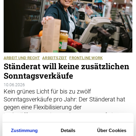
ARBEIT UND RECHT
ARBEITSZEIT
FRONTLINE WORK
Ständerat will keine zusätzlichen
Sonntagsverkäufe
10.06.2026
Kein grünes Licht für bis zu zwölf
Sonntagsverkäufe pro Jahr: Der Ständerat hat
gegen eine Flexibilisierung der
Ladenöffnungszeiten votiert. Er trat auf einen
entsprechenden Gesetzesentwurf nicht ein und
will es bei vier bewilligungsfreien
Zustimmung
Details
Über Cookies