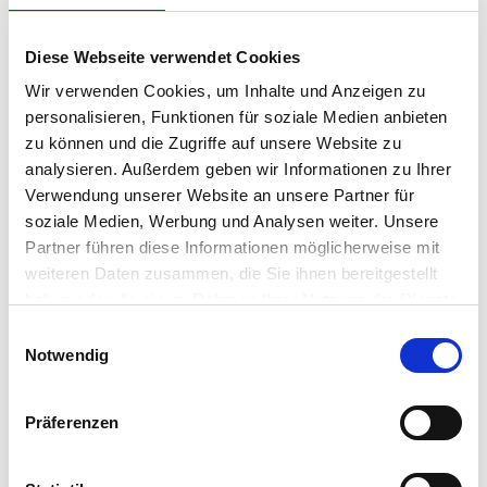
Sonntagsverkäufen im Jahr belassen.
Diese Webseite verwendet Cookies
Wir verwenden Cookies, um Inhalte und Anzeigen zu
personalisieren, Funktionen für soziale Medien anbieten
zu können und die Zugriffe auf unsere Website zu
analysieren. Außerdem geben wir Informationen zu Ihrer
Verwendung unserer Website an unsere Partner für
soziale Medien, Werbung und Analysen weiter. Unsere
Partner führen diese Informationen möglicherweise mit
weiteren Daten zusammen, die Sie ihnen bereitgestellt
haben oder die sie im Rahmen Ihrer Nutzung der Dienste
gesammelt haben.
Einwilligungsauswahl
Notwendig
MINDESTLOHN
URTEIL
BUNDESGERICHT
Mindestlohnregelungen der
Präferenzen
Städte Zürich und Winterthur sind
gültig